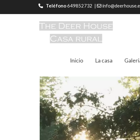
Teléfono
649852732 |
info@deerhouse.e
Inicio
La casa
Galerí